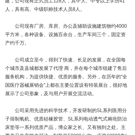
建，公司现有正式员工128人，其中大、中专以上学历41
人，具有高、中级职称技术人员8人。
公司现有厂房、库房、办公及辅助设施建筑物约4000
平方米，各种设备、设施百余台，生产车间三个，固定资
产约千万。
公司成立至今，得到了快速、长足的发展，在全国每
个城市及县城都发展了代理 商，并在每个城市组建了售后
服务机构，为提供快捷、优质的服务。另外，在历年的“全
国医疗器械展销会”上都在主要位置设有特装展台，很好地
展示了公司形象，及与用户开展交流活动。
公司采用先进的科学技术，开发研制的SL系列医用分
子筛制氧机、优质硅橡胶管、SL系列电动透气式褥疮防治
床垫等一系列优质产品，博众家之长、又有独到之处。主