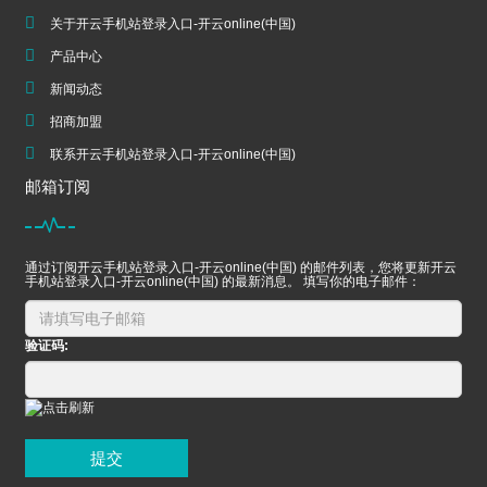
关于开云手机站登录入口-开云online(中国)
产品中心
新闻动态
招商加盟
联系开云手机站登录入口-开云online(中国)
邮箱订阅
通过订阅开云手机站登录入口-开云online(中国) 的邮件列表，您将更新开云
手机站登录入口-开云online(中国) 的最新消息。 填写你的电子邮件：
验证码:
提交