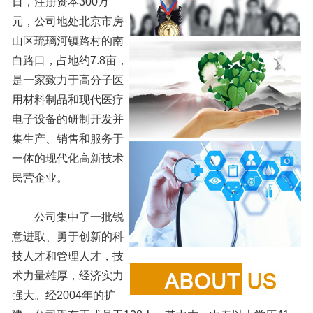
日，注册资本300万
元，公司地处北京市房
山区琉璃河镇路村的南
白路口，占地约7.8亩，
是一家致力于高分子医
用材料制品和现代医疗
电子设备的研制开发并
集生产、销售和服务于
一体的现代化高新技术
民营企业。
公司集中了一批锐
意进取、勇于创新的科
技人才和管理人才，技
术力量雄厚，经济实力
强大。经2004年的扩