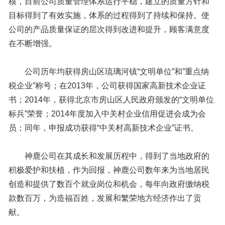
核，目前公司质量管理体系运行平稳，建立的质量方针和
目标得到了有效实施，体系的过程得到了持续和保持。使
公司的产品质量保证的层次得到改进和提升，顾客满意度
在不断增强。
公司历年均获得房山区琉璃河镇“文明单位”和”重点纳
税企业”称号；在2013年，公司获得国家高新技术企业证
书；2014年，获得北京市房山区人民政府颁发的“文明单位
标兵”荣誉；2014年度加入中关村企业信用促进会成为会
员；同年，申报成功获得“中关村高新技术企业”证书。
神鹿公司在其成长和发展历程中，得到了当地政府的
积极爱护和扶植，作为回报，神鹿公司数年来为当地居民
创造和提供了数百个就业岗位和机会，每年向政府缴纳税
款数百万，为造福百姓，发展和繁荣地方经济作出了贡
献。