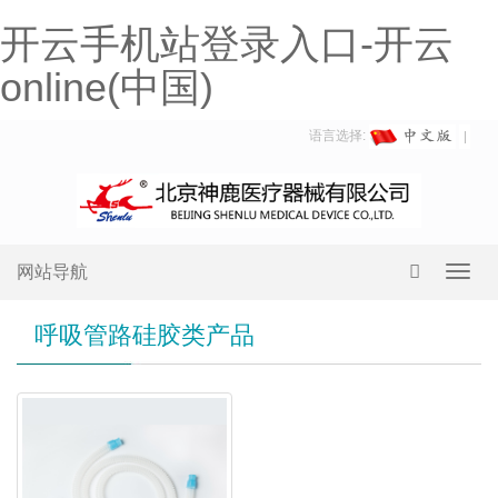
开云手机站登录入口-开云
online(中国)
语言选择:
网站导航
Toggl
navig
呼吸管路硅胶类产品