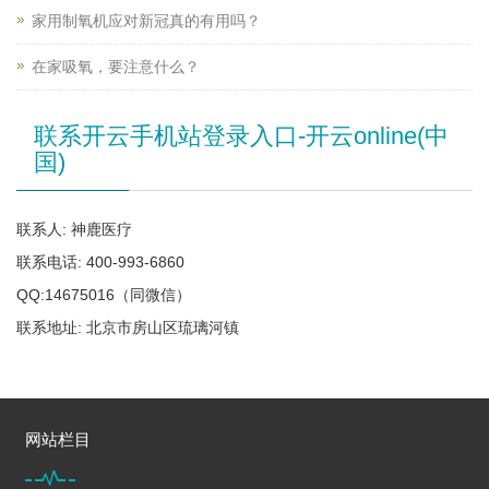
家用制氧机应对新冠真的有用吗？
在家吸氧，要注意什么？
联系开云手机站登录入口-开云online(中
国)
联系人: 神鹿医疗
联系电话: 400-993-6860
QQ:14675016（同微信）
联系地址: 北京市房山区琉璃河镇
网站栏目