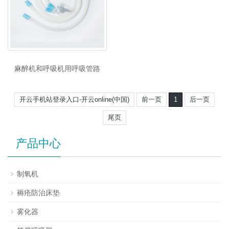
麻醉机和呼吸机用呼吸管路
开云手机站登录入口-开云online(中国)
前一页
1
后一页
尾页
产品中心
制氧机
褥疮防治床垫
雾化器