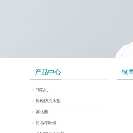
产品中心
制
制氧机
褥疮防治床垫
雾化器
简易呼吸器