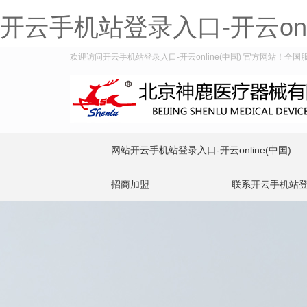
开云手机站登录入口-开云onli
欢迎访问开云手机站登录入口-开云online(中国) 官方网站！全国服务热
网站开云手机站登录入口-开云online(中国)
招商加盟
联系开云手机站登录入